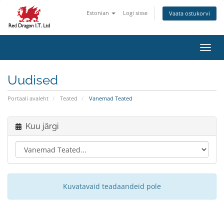
Estonian
Logi sisse
Vaata ostukorvi
Lülit
Uudised
Portaali avaleht
Teated
Vanemad Teated
Kuu järgi
Kuvatavaid teadaandeid pole