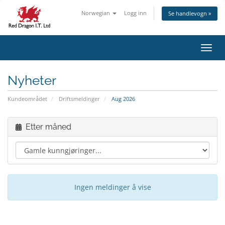
Norwegian
Logg inn
Se handlevogn »
Bytt 
Nyheter
Kundeområdet
Driftsmeldinger
Aug 2026
Etter måned
Ingen meldinger å vise