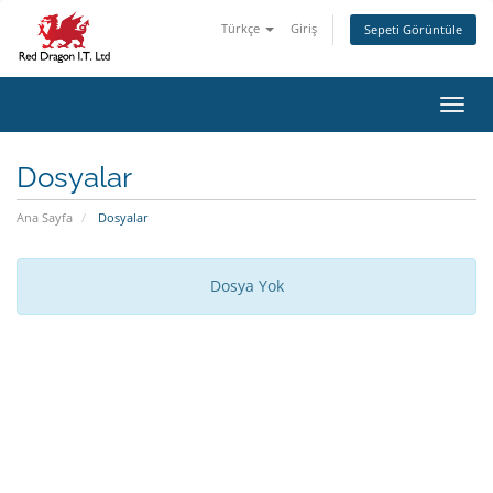
Türkçe
Giriş
Sepeti Görüntüle
Gezin
Dosyalar
Ana Sayfa
Dosyalar
Dosya Yok