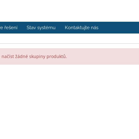
e řešení
Stav systému
Kontaktujte nás
 načíst žádné skupiny produktů.