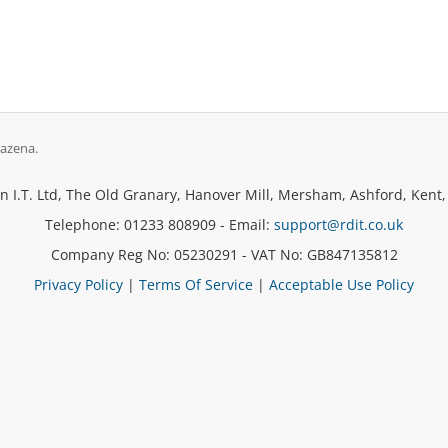
azena.
 I.T. Ltd, The Old Granary, Hanover Mill, Mersham, Ashford, Kent
Telephone: 01233 808909 - Email:
support@rdit.co.uk
Company Reg No: 05230291 - VAT No: GB847135812
Privacy Policy
|
Terms Of Service
|
Acceptable Use Policy