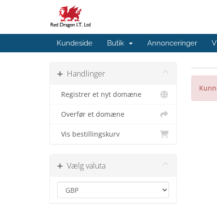
Kundeside
Butik
Annonceringer
V
Handlinger
Kunne
Registrer et nyt domæne
Overfør et domæne
Vis bestillingskurv
Vælg valuta