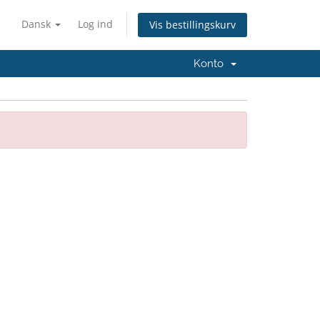
Dansk
Log ind
Vis bestillingskurv
Konto