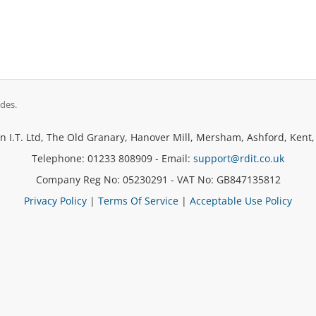
des.
 I.T. Ltd, The Old Granary, Hanover Mill, Mersham, Ashford, Kent
Telephone: 01233 808909 - Email:
support@rdit.co.uk
Company Reg No: 05230291 - VAT No: GB847135812
Privacy Policy
|
Terms Of Service
|
Acceptable Use Policy