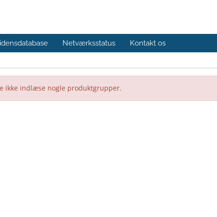
idensdatabase
Netværksstatus
Kontakt os
 ikke indlæse nogle produktgrupper.